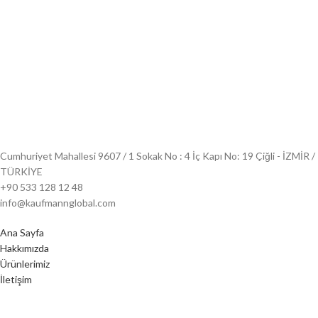
Cumhuriyet Mahallesi 9607 / 1 Sokak No : 4 İç Kapı No: 19 Çiğli - İZMİR /
TÜRKİYE
+90 533 128 12 48
info@kaufmannglobal.com
Ana Sayfa
Hakkımızda
Ürünlerimiz
İletişim
© Tüm hakları saklıdır | Kaufmann
®