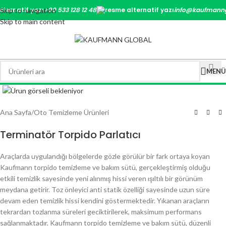
+90 533 128 12 48
info@kaufmanng
Skip to navigation
Skip to main content
MENÜ
Büyütmek için tıklayın
Ana Sayfa
/
Oto Temizleme Ürünleri
Terminatör Torpido Parlatıcı
Araçlarda uygulandığı bölgelerde gözle görülür bir fark ortaya koyan
Kaufmann torpido temizleme ve bakım sütü, gerçekleştirmiş olduğu
etkili temizlik sayesinde yeni alınmış hissi veren ışıltılı bir görünüm
meydana getirir. Toz önleyici anti statik özelliği sayesinde uzun süre
devam eden temizlik hissi kendini göstermektedir. Yıkanan araçların
tekrardan tozlanma süreleri geciktirilerek, maksimum performans
sağlanmaktadır. Kaufmann torpido temizleme ve bakım sütü, düzenli