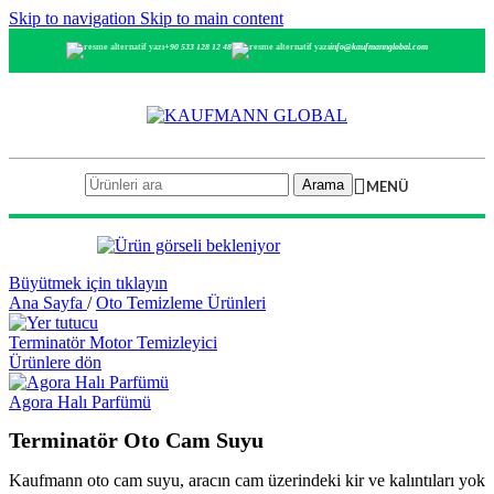
Skip to navigation
Skip to main content
+90 533 128 12 48
info@kaufmannglobal.com
Arama
MENÜ
Büyütmek için tıklayın
Ana Sayfa
/
Oto Temizleme Ürünleri
Terminatör Motor Temizleyici
Ürünlere dön
Agora Halı Parfümü
Terminatör Oto Cam Suyu
Kaufmann oto cam suyu, aracın cam üzerindeki kir ve kalıntıları yok