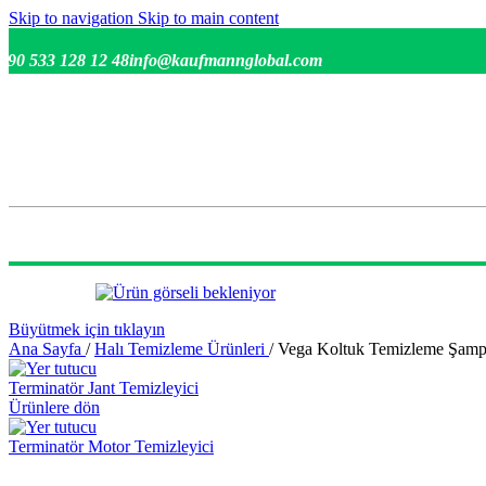
Skip to navigation
Skip to main content
+90 533 128 12 48
info@kaufmannglobal.com
Büyütmek için tıklayın
Ana Sayfa
/
Halı Temizleme Ürünleri
/
Vega Koltuk Temizleme Şamp
Terminatör Jant Temizleyici
Ürünlere dön
Terminatör Motor Temizleyici