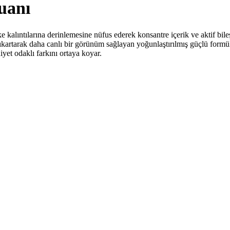
uanı
kalıntılarına derinlemesine nüfus ederek konsantre içerik ve aktif bileşe
rtarak daha canlı bir görünüm sağlayan yoğunlaştırılmış güçlü formül i
yet odaklı farkını ortaya koyar.